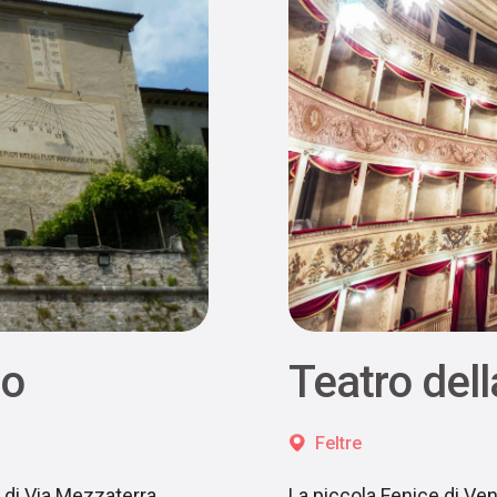
mo
Teatro del
Feltre
e di Via Mezzaterra,
La piccola Fenice di Vene