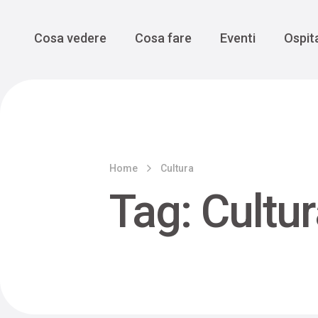
Enogastro
Grande Gue
scoprire la Valbelluna da una
prospettiva lenta
Vedi tutti
Vedi tutti
Main Navigation
Cosa vedere
Cosa fare
Eventi
Ospita
Home
Cultura
Tag:
Cultu