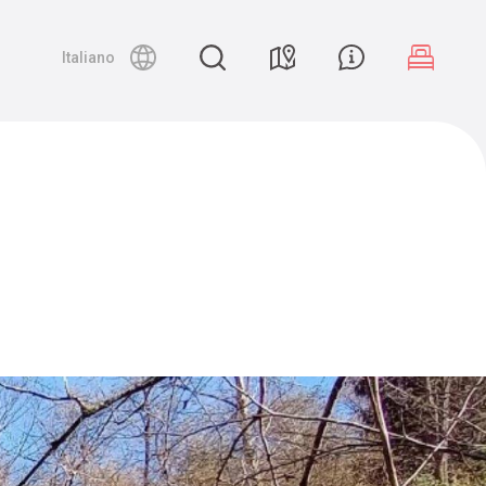
Night canyoning
Italiano