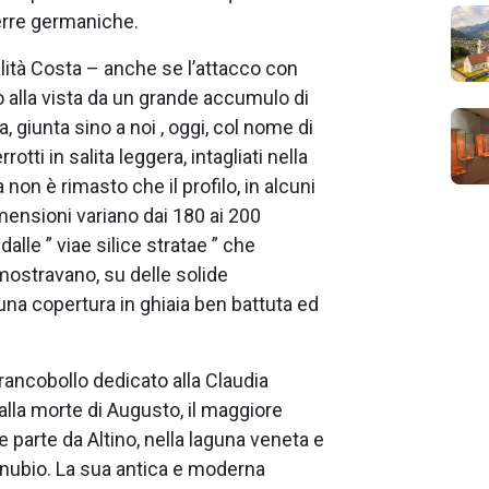
erre germaniche.
alità Costa – anche se l’attacco con
so alla vista da un grande accumulo di
a, giunta sino a noi , oggi, col nome di
rotti in salita leggera, intagliati nella
a non è rimasto che il profilo, in alcuni
imensioni variano dai 180 ai 200
dalle ” viae silice stratae ” che
 mostravano, su delle solide
una copertura in ghiaia ben battuta ed
ancobollo dedicato alla Claudia
lla morte di Augusto, il maggiore
 parte da Altino, nella laguna veneta e
Danubio. La sua antica e moderna