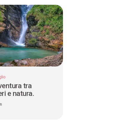
lio
ventura tra
ri e natura.
n