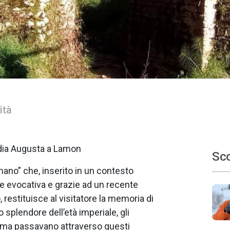
ità
udia Augusta a Lamon
Sco
ano” che, inserito in un contesto
ne evocativa e grazie ad un recente
 restituisce al visitatore la memoria di
o splendore dell’età imperiale, gli
 Roma passavano attraverso questi