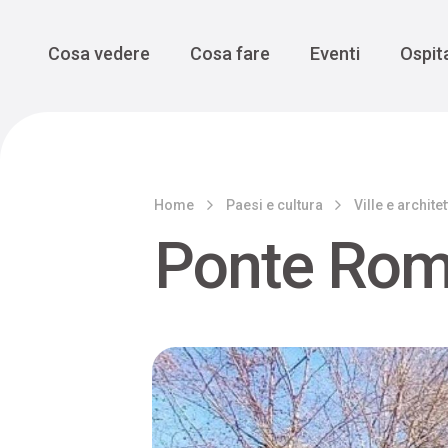
Enogastro
Grande Gue
scoprire la Valbelluna da una
prospettiva lenta
Vedi tutti
Vedi tutti
Main Navigation
Cosa vedere
Cosa fare
Eventi
Ospita
Home
Paesi e cultura
Ville e archite
Ponte Ro