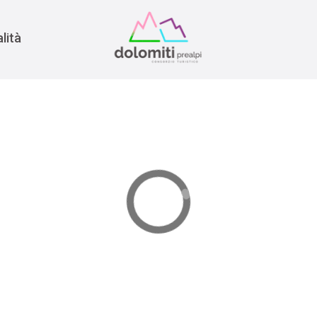
nomia
rra
lità