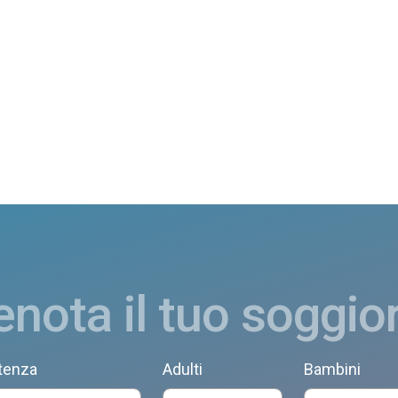
enota il tuo soggio
tenza
Adulti
Bambini