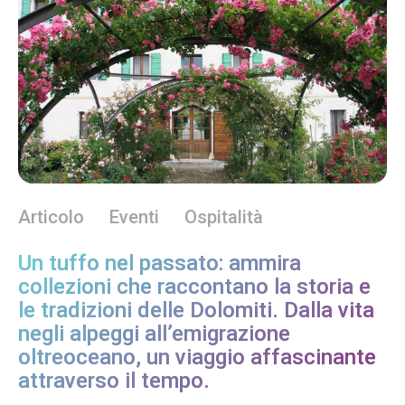
Articolo
Eventi
Ospitalità
Un tuffo nel passato: ammira
collezioni che raccontano la storia e
le tradizioni delle Dolomiti. Dalla vita
negli alpeggi all’emigrazione
oltreoceano, un viaggio affascinante
attraverso il tempo.