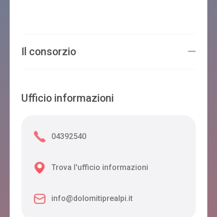
LA MAISON LION
Il consorzio
Cesiomaggiore
Ufficio informazioni
GREEN ROSE
Cesiomaggiore
04392540
B&B MIKE & KIKKA
Trova l'ufficio informazioni
Cesiomaggiore
info@dolomitiprealpi.it