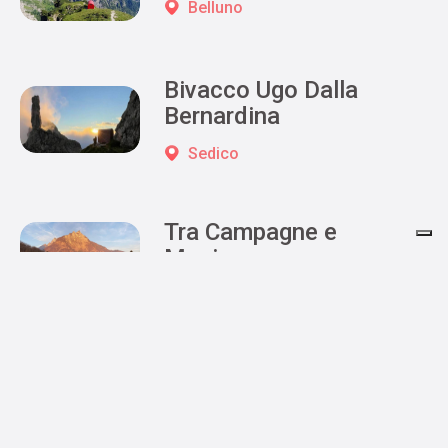
Belluno
Bivacco Ugo Dalla
Bernardina
Sedico
Tra Campagne e
Masiere
Sospirolo
Salita al rifugio Bianchet
Sospirolo