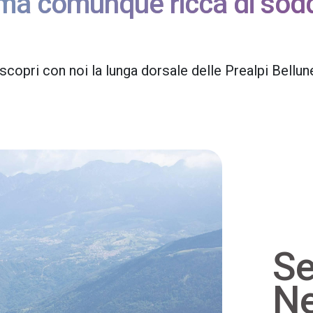
, ma comunque ricca di sodd
copri con noi la lunga dorsale delle Prealpi Bellun
Se
Ne