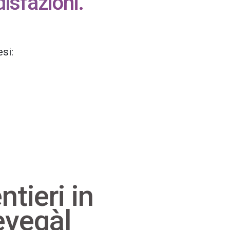
isfazioni.
esi:
ntieri in
vegàl