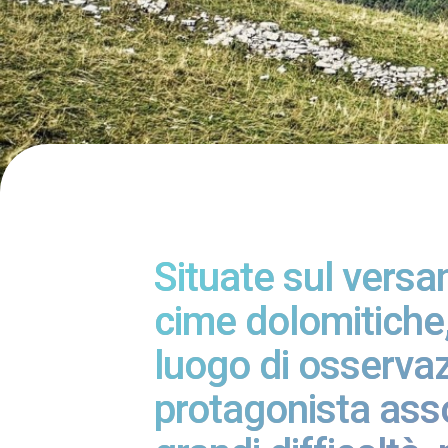
Situate sul versa
cime dolomitiche,
luogo di osservazi
protagonista asso