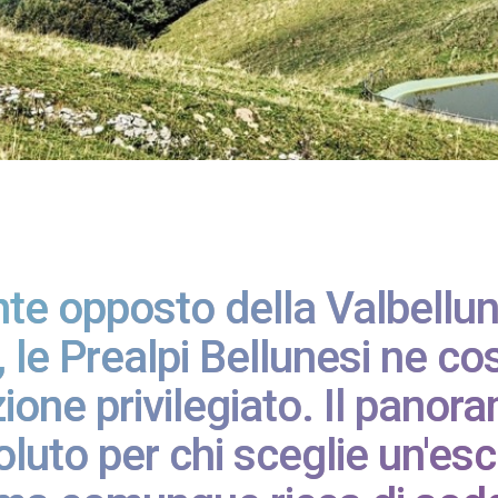
nte opposto della Valbellun
 le Prealpi Bellunesi ne co
one privilegiato. Il panora
luto per chi sceglie un'es