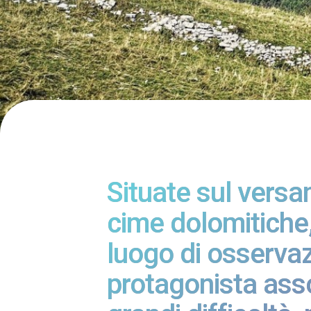
Situate sul versa
cime dolomitiche,
luogo di osservazi
protagonista asso