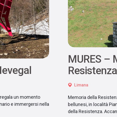
MURES – M
Nevegal
Resistenza
Limana
l regala un momento
Memoria della Resisten
ario e immergersi nella
bellunesi, in località P
della Resistenza. Accan