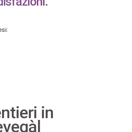
isfazioni.
esi:
ntieri in
vegàl