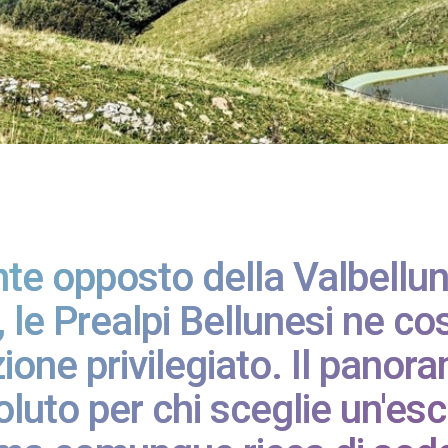
nte opposto della Valbellun
 le Prealpi Bellunesi ne co
one privilegiato. Il panora
luto per chi sceglie un'es