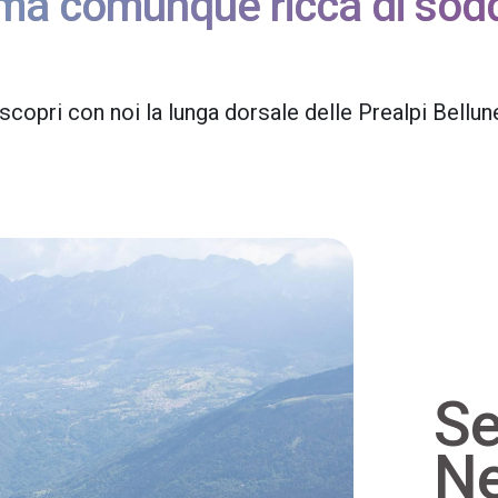
, ma comunque ricca di sodd
copri con noi la lunga dorsale delle Prealpi Bellun
Se
Ne