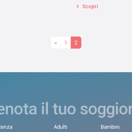
Scopri
Posts na
«
1
2
enota il tuo soggio
tenza
Adulti
Bambini