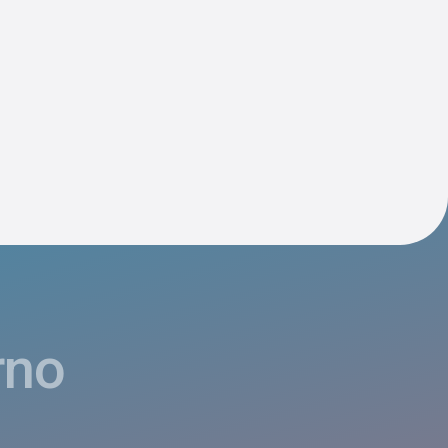
vigation
rno