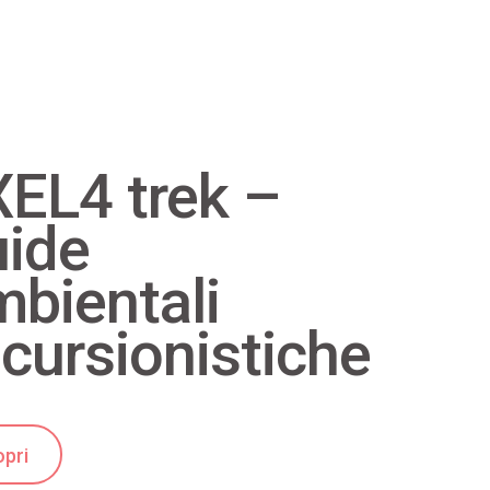
EL4 trek –
ide
bientali
cursionistiche
pri