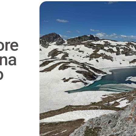
ore
na
o