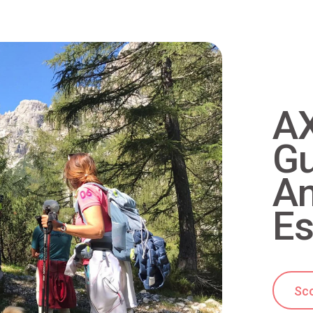
AX
Gu
Am
Es
Sco