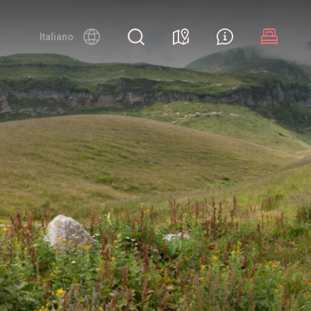
Night canyoning
Italiano