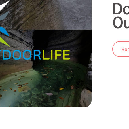
Do
Ou
Sco