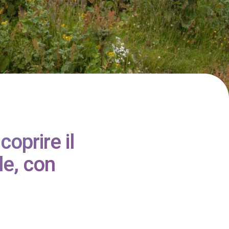
coprire il
le, con