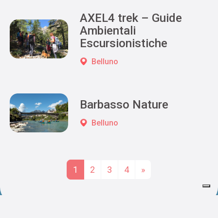
AXEL4 trek – Guide
Ambientali
Escursionistiche
Belluno
Barbasso Nature
Belluno
Posts navigation
1
2
3
4
»