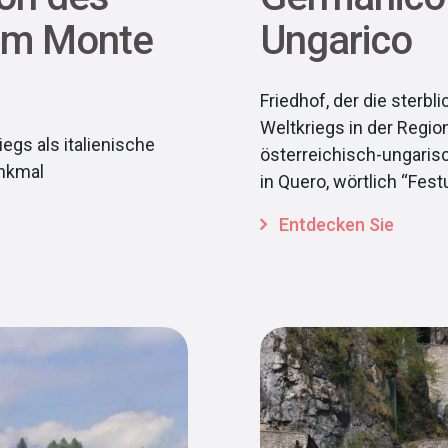
 am Monte
Ungarico
Friedhof, der die sterb
Weltkriegs in der Regi
egs als italienische
österreichisch-ungaris
enkmal
in Quero, wörtlich “Fest
Entdecken Sie