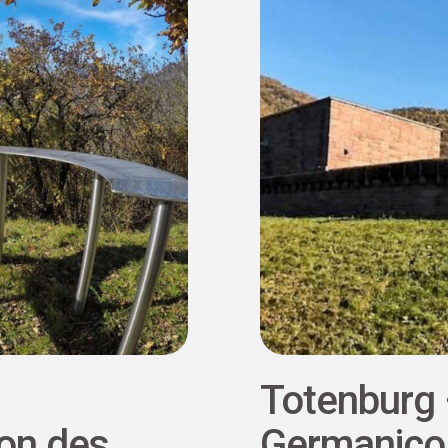
Totenburg 
on des
Germanico 