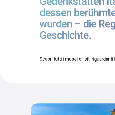
Gedenkstätten It
dessen berühmte
wurden – die Regi
Geschichte.
Scopri tutti i musei e i siti riguardant