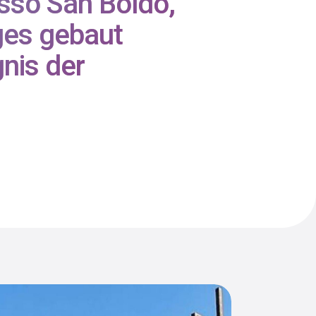
asso San Boldo,
ges gebaut
nis der