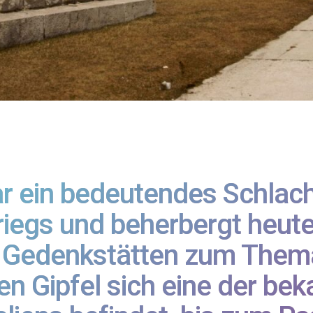
ar ein bedeutendes Schlac
riegs und beherbergt heute
n Gedenkstätten zum The
en Gipfel sich eine der be