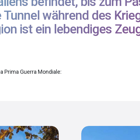
aliens befindet, bis zum P
 Tunnel während des Krie
on ist ein lebendiges Zeug
i la Prima Guerra Mondiale: