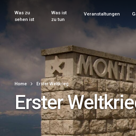
Genuss & Tr
Erster Weltk
Alle sehen
Alle sehen
Was zu
Was ist
Veranstaltungen
G
Main Navigation
sehen ist
zu tun
Home
Erster Weltkrieg
Erster Weltkri