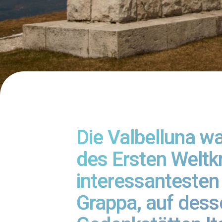
Die Valbelluna w
des Ersten Weltk
interessanteste
Grappa, auf dess