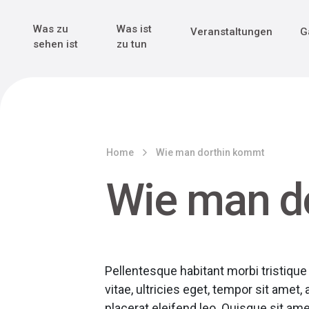
Genuss & Tr
Erster Weltk
Alle sehen
Alle sehen
Was zu
Was ist
Veranstaltungen
G
Main Navigation
sehen ist
zu tun
Home
Wie man dorthin kommt
Wie man d
Pellentesque habitant morbi tristiqu
vitae, ultricies eget, tempor sit amet
placerat eleifend leo. Quisque sit ame