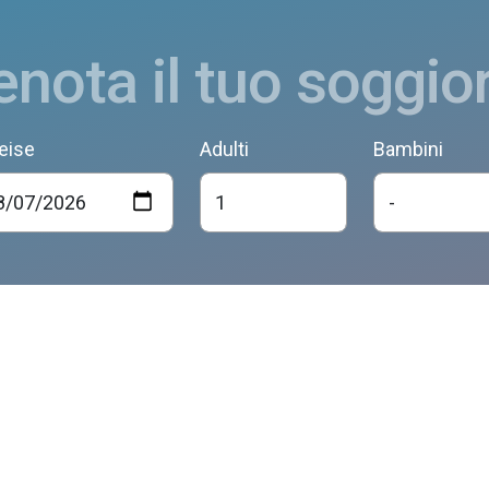
enota il tuo soggio
eise
Adulti
Bambini