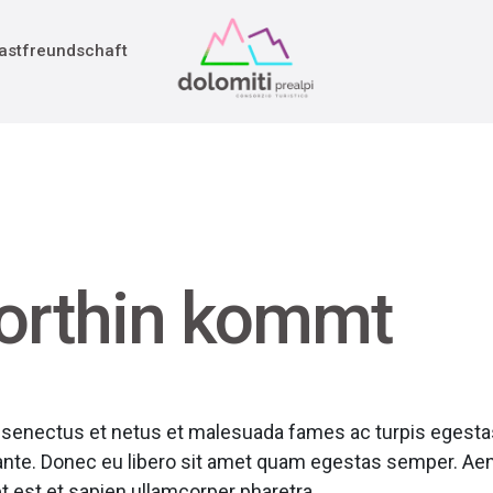
adition
rieg
astfreundschaft
orthin kommt
e senectus et netus et malesuada fames ac turpis egesta
, ante. Donec eu libero sit amet quam egestas semper. Aen
t est et sapien ullamcorper pharetra.