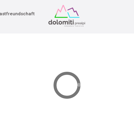
adition
rieg
astfreundschaft