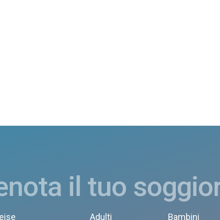
enota il tuo soggio
eise
Adulti
Bambini