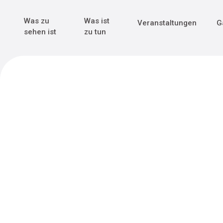
Genuss & Tr
Erster Weltk
Alle sehen
Alle sehen
Was zu
Was ist
Veranstaltungen
G
Main Navigation
sehen ist
zu tun