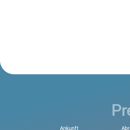
Pr
Ankunft
Abr