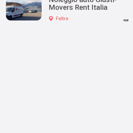
Movers Rent Italia
Feltre
Posts navigation
1
2
»
Prenota il tuo soggiorno
Ankunft
Abreise