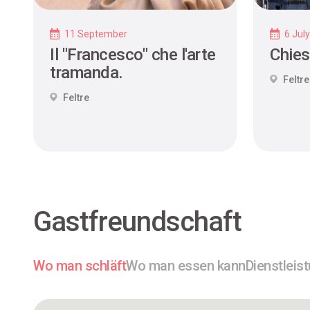
11 September
6 Jul
Il "Francesco" che l'arte
Chies
tramanda.
Feltre
Feltre
Gastfreundschaft
Wo man schläft
Wo man essen kann
Dienstleis