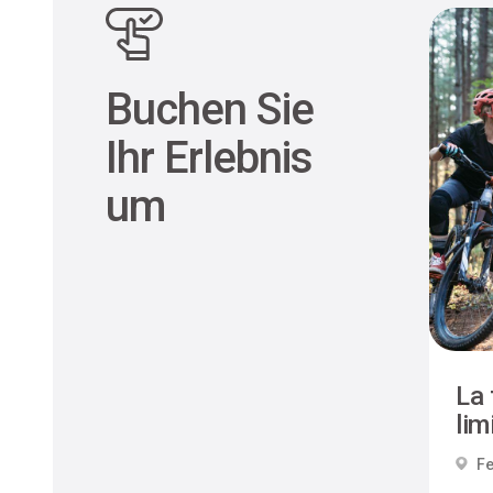
Buchen Sie
Ihr Erlebnis
um
La 
limi
Fe