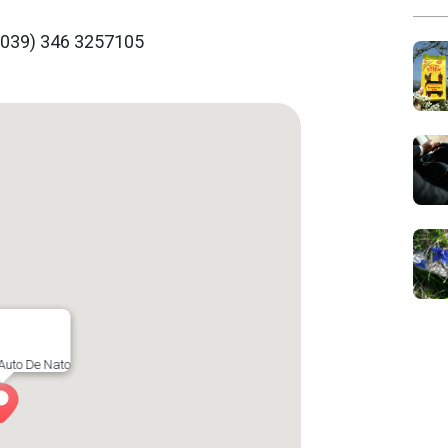
 (0039) 346 3257105
Auto De Nato