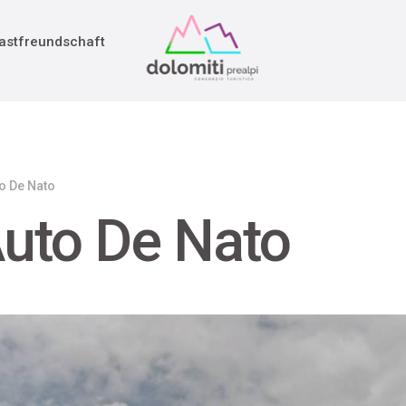
adition
rieg
astfreundschaft
o De Nato
uto De Nato