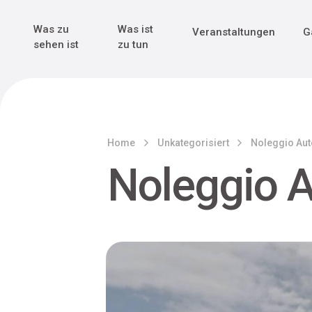
Genuss & Tr
Erster Weltk
Alle sehen
Alle sehen
Was zu
Was ist
Veranstaltungen
G
Main Navigation
sehen ist
zu tun
Home
Unkategorisiert
Noleggio Aut
Noleggio A