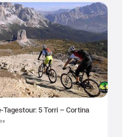
-Tagestour: 5 Torri – Cortina
Camm
tre
Felt