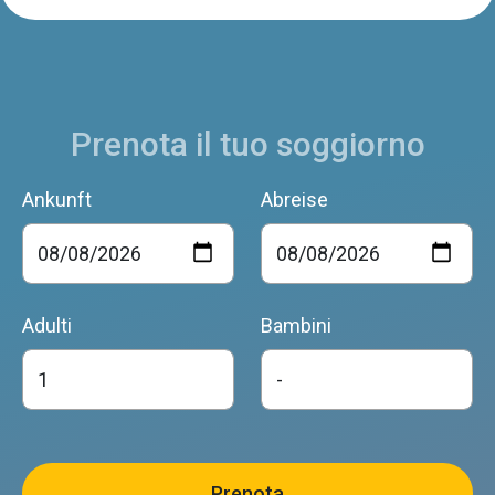
La casermetta
Limana
Prenota il tuo soggiorno
ANTICA PIEVE
Limana
Ankunft
Abreise
Casa Betulla
Limana
Adulti
Bambini
LOCANDA ALLE SCOLE
Limana