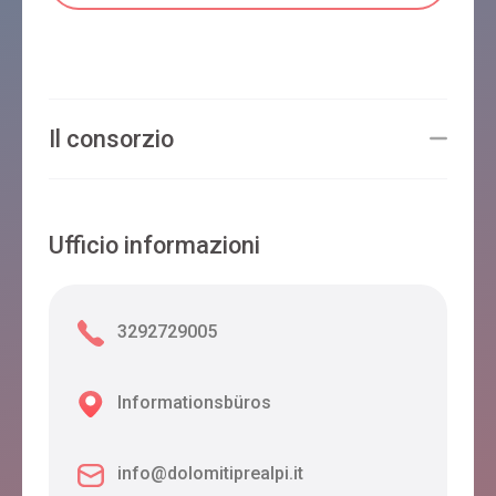
I BOSCHI DEL CASTAGNO
Limana
Il consorzio
Dolomiti Woody House
Ufficio informazioni
Limana
3292729005
Informationsbüros
info@dolomitiprealpi.it