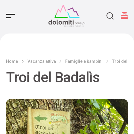
Main Navigation
Home
Vacanza attiva
Famiglie e bambini
Troi del Ba
Troi del Badalìs