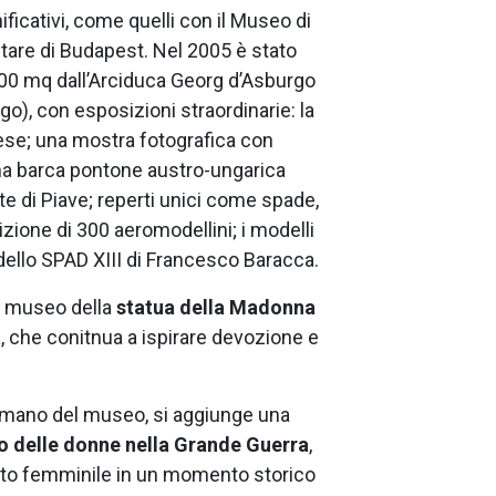
ficativi, come quelli con il Museo di
itare di Budapest. Nel 2005 è stato
300 mq dall’Arciduca Georg d’Asburgo
go), con esposizioni straordinarie: la
ese; una mostra fotografica con
na barca pontone austro-ungarica
nte di Piave; reperti unici come spade,
osizione di 300 aeromodellini; i modelli
dello SPAD XIII di Francesco Baracca.
l museo della
statua della Madonna
, che conitnua a ispirare devozione e
 umano del museo, si aggiunge una
o delle donne nella Grande Guerra
,
buto femminile in un momento storico