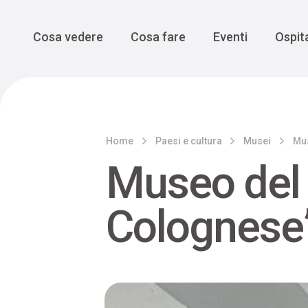
Enogastro
Grande Gue
scoprire la Valbelluna da una
prospettiva lenta
Vedi tutti
Vedi tutti
Main Navigation
Cosa vedere
Cosa fare
Eventi
Ospita
Home
Paesi e cultura
Musei
Mus
Museo del 
Colognese