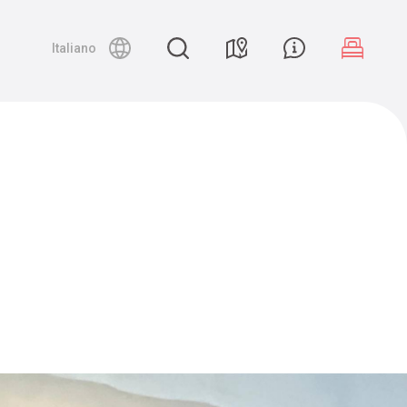
Night canyoning
Italiano