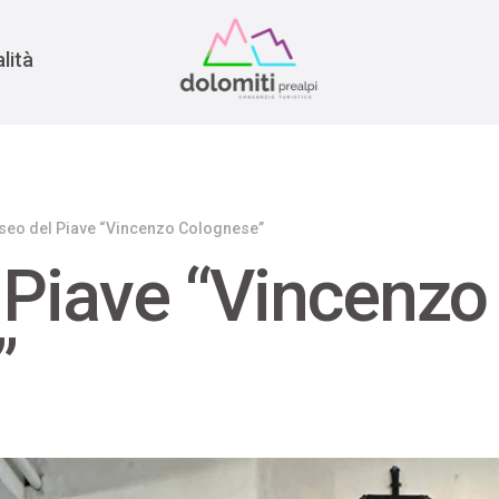
nomia
rra
lità
eo del Piave “Vincenzo Colognese”
Piave “Vincenzo
”