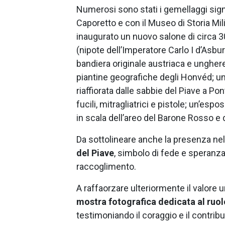
Numerosi sono stati i gemellaggi signi
Caporetto e con il Museo di Storia Mil
inaugurato un nuovo salone di circa 
(nipote dell’Imperatore Carlo I d’Asbur
bandiera originale austriaca e ungher
piantine geografiche degli Honvéd; u
riaffiorata dalle sabbie del Piave a Po
fucili, mitragliatrici e pistole; un’esp
in scala dell’areo del Barone Rosso e 
Da sottolineare anche la presenza ne
del Piave
, simbolo di fede e speranza
raccoglimento.
A raffaorzare ulteriormente il valore
mostra fotografica dedicata al ruol
testimoniando il coraggio e il contri