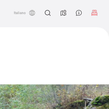
Night canyoning
Italiano