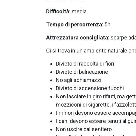
Difficoltà
: media
Tempo di percorrenza
: 5h
Attrezzatura consigliata
: scarpe ada
Ci si trova in un ambiente naturale ch
Divieto di raccolta di fiori
Divieto di balneazione
No agli schiamazzi
Divieto di accensione fuochi
Non lasciare in giro rifiuti, ma get
mozziconi di sigarette, i fazzolett
I minori devono essere accompa
I cani devono essere tenuti al guin
Non uscire dal sentiero