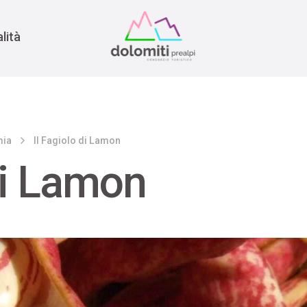
nomia
rra
lità
mia
Il Fagiolo di Lamon
di Lamon