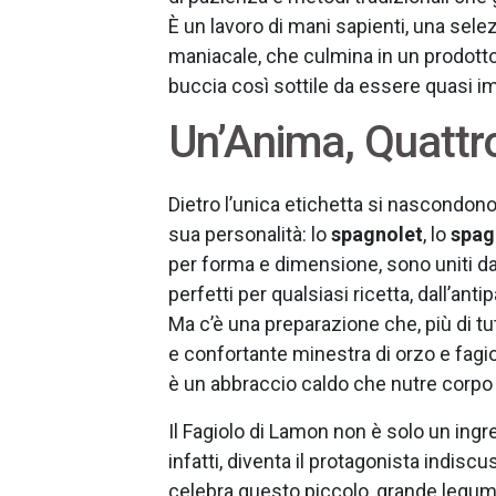
È un lavoro di mani sapienti, una sel
maniacale, che culmina in un prodotto
buccia così sottile da essere quasi im
Un’Anima, Quattr
Dietro l’unica etichetta si nascondono
sua personalità: lo
spagnolet
, lo
spag
per forma e dimensione, sono uniti da 
perfetti per qualsiasi ricetta, dall’ant
Ma c’è una preparazione che, più di tu
e confortante minestra di orzo e fagiol
è un abbraccio caldo che nutre corpo
Il Fagiolo di Lamon non è solo un ingr
infatti, diventa il protagonista indis
celebra questo piccolo, grande legum