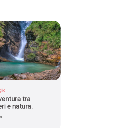
lio
ventura tra
ri e natura.
n