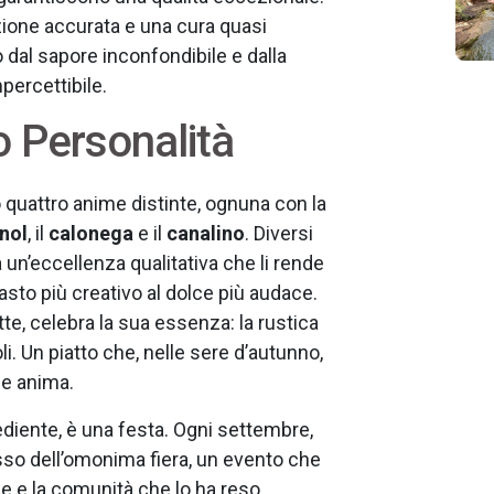
ezione accurata e una cura quasi
 dal sapore inconfondibile e dalla
percettibile.
o Personalità
 quattro anime distinte, ognuna con la
nol
, il
calonega
e il
canalino
. Diversi
un’eccellenza qualitativa che li rende
ipasto più creativo al dolce più audace.
tte, celebra la sua essenza: la rustica
i. Un piatto che, nelle sere d’autunno,
 e anima.
ediente, è una festa. Ogni settembre,
cusso dell’omonima fiera, un evento che
e e la comunità che lo ha reso