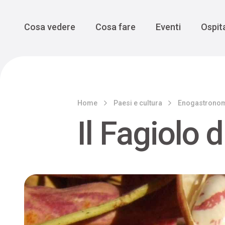
Enogastro
Grande Gue
scoprire la Valbelluna da una
prospettiva lenta
Vedi tutti
Vedi tutti
Main Navigation
Cosa vedere
Cosa fare
Eventi
Ospita
Home
Paesi e cultura
Enogastrono
Il Fagiolo 