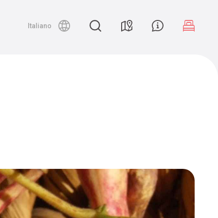
Night canyoning
Italiano