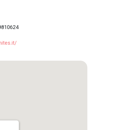
 9810624
tes.it/