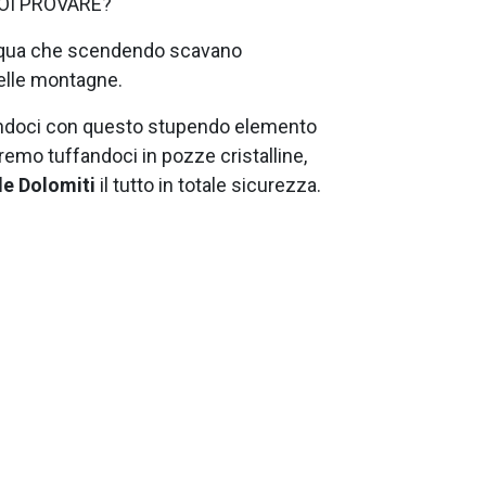
OI PROVARE?
’acqua che scendendo scavano
delle montagne.
endoci con questo stupendo elemento
remo tuffandoci in pozze cristalline,
lle Dolomiti
il tutto in totale sicurezza.