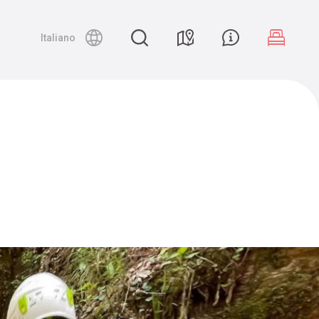
Night canyoning
Italiano