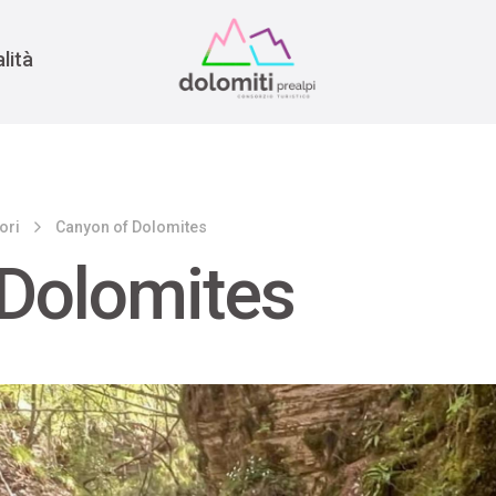
nomia
rra
lità
ori
Canyon of Dolomites
 Dolomites