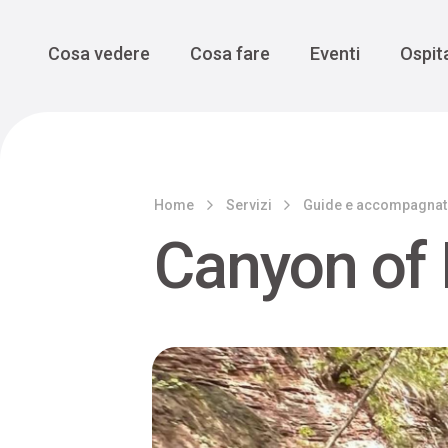
Enogastro
Grande Gue
scoprire la Valbelluna da una
prospettiva lenta
Vedi tutti
Vedi tutti
Main Navigation
Cosa vedere
Cosa fare
Eventi
Ospita
Home
Servizi
Guide e accompagnat
Canyon of