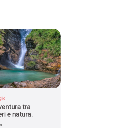
lio
ventura tra
ri e natura.
n