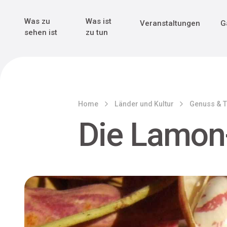
Genuss & Tr
Erster Weltk
Alle sehen
Alle sehen
Was zu
Was ist
Veranstaltungen
G
Main Navigation
sehen ist
zu tun
Home
Länder und Kultur
Genuss & T
Die Lamon