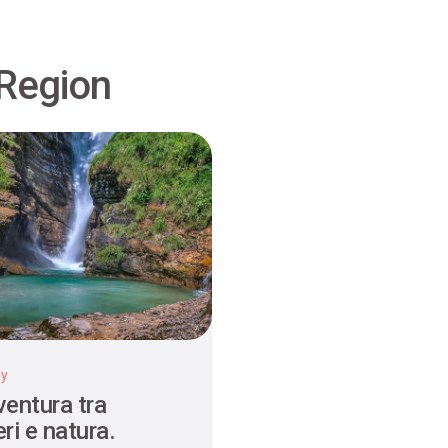
 Region
ly
ventura tra
ri e natura.