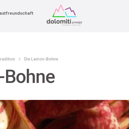
adition
rieg
astfreundschaft
radition
Die Lamon-Bohne
-Bohne