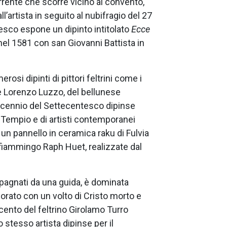
torrente che scorre vicino al convento,
artista in seguito al nubifragio del 27
ntesco espone un dipinto intitolato
Ecce
nel 1581 con san Giovanni Battista in
osi dipinti di pittori feltrini come i
 Lorenzo Luzzo, del bellunese
ecennio del Settecentesco dipinse
 Tempio e di artisti contemporanei
un pannello in ceramica raku di Fulvia
ta fiammingo Raph Huet, realizzate dal
mpagnati da una guida, è dominata
 dorato con un volto di Cristo morto e
cento del feltrino Girolamo Turro
o stesso artista dipinse per il