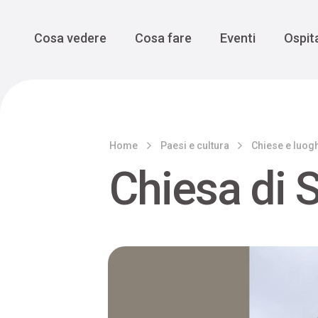
Enogastro
Grande Gue
scoprire la Valbelluna da una
prospettiva lenta
Vedi tutti
Vedi tutti
Main Navigation
Cosa vedere
Cosa fare
Eventi
Ospita
Home
Paesi e cultura
Chiese e luogh
Chiesa di S