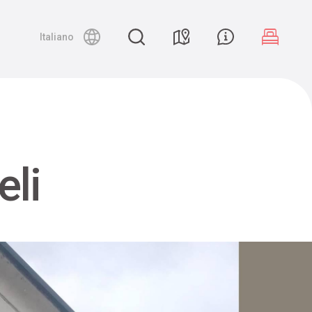
Night canyoning
Italiano
eli