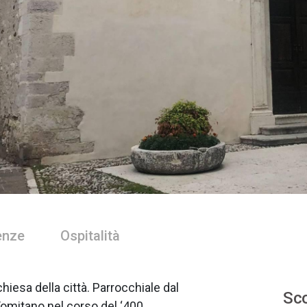
enze
Ospitalità
chiesa della città. Parrocchiale dal
Sco
Tomitano nel corso del ‘400