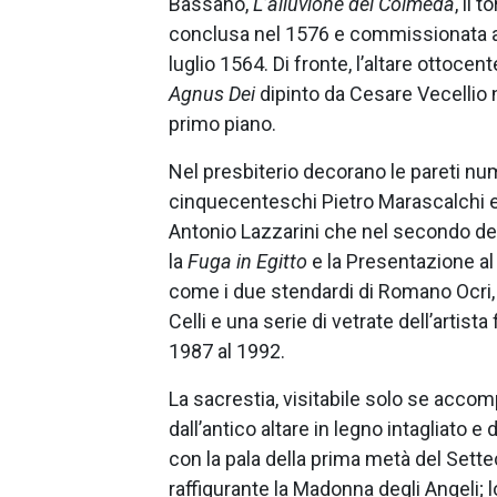
Bassano,
L’alluvione del Colmeda
, il 
conclusa nel 1576 e commissionata all’
luglio 1564. Di fronte, l’altare ottoce
Agnus Dei
dipinto da Cesare Vecellio 
primo piano.
Nel presbiterio decorano le pareti numer
cinquecenteschi Pietro Marascalchi e
Antonio Lazzarini che nel secondo d
la
Fuga in Egitto
e la Presentazione al
come i due stendardi di Romano Ocri, 
Celli e una serie di vetrate dell’artis
1987 al 1992.
La sacrestia, visitabile solo se acco
dall’antico altare in legno intagliato e
con la pala della prima metà del Sette
raffigurante la Madonna degli Angeli; l