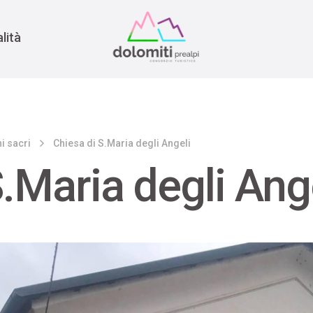
nomia
rra
lità
i sacri
Chiesa di S.Maria degli Angeli
.Maria degli Ang