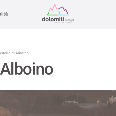
nomia
rra
lità
stello di Alboino
 Alboino