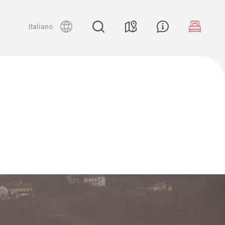
Night canyoning
Italiano