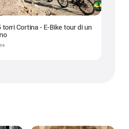
 torri Cortina - E-Bike tour di un
Camm
rno
Felt
tre