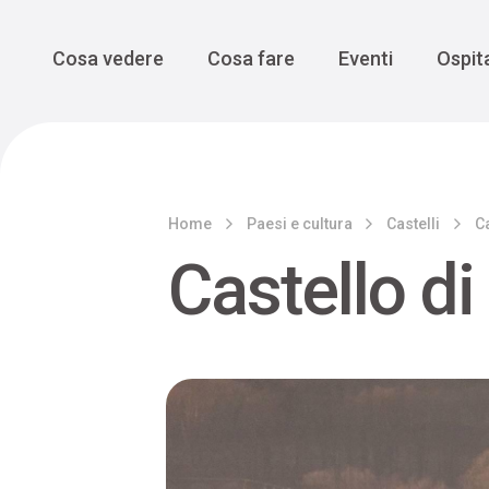
Enogastro
Grande Gue
scoprire la Valbelluna da una
prospettiva lenta
Vedi tutti
Vedi tutti
Main Navigation
Cosa vedere
Cosa fare
Eventi
Ospita
Home
Paesi e cultura
Castelli
Ca
Castello di