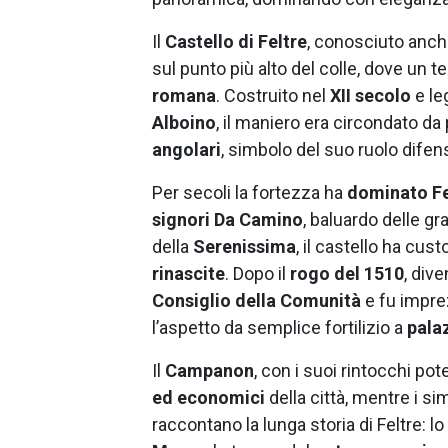
Il
Castello di Feltre
, conosciuto an
sul punto più alto del colle, dove un 
romana
. Costruito nel
XII secolo
e le
Alboino
, il maniero era circondato d
angolari
, simbolo del suo ruolo difensi
Per secoli la fortezza ha
dominato Fe
signori Da Camino
, baluardo delle gr
della
Serenissima
, il castello ha cus
rinascite
. Dopo il
rogo del 1510
, div
Consiglio della Comunità
e fu impre
l’aspetto da semplice fortilizio a
pala
Il
Campanon
, con i suoi rintocchi pot
ed economici
della città, mentre i sim
raccontano la lunga storia di Feltre: lo