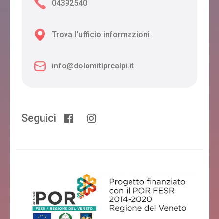
04392540
Trova l'ufficio informazioni
AGRITURISMO MENEGUZ AURELIA
Feltre
info@dolomitiprealpi.it
B&B CASA GIOVANNELLA
Feltre
Seguici
LOCANDA DEL RE
Feltre