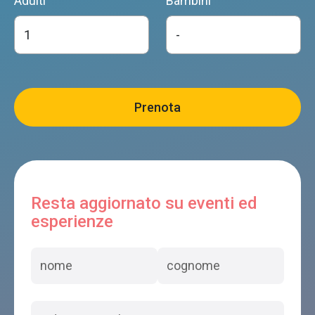
Adulti
Bambini
Feltre
Al Nido di Cart
Feltre
DORIGUZZI DIPENDENZA
Feltre
Resta aggiornato su eventi ed
esperienze
PANORAMA FELTRE
Feltre