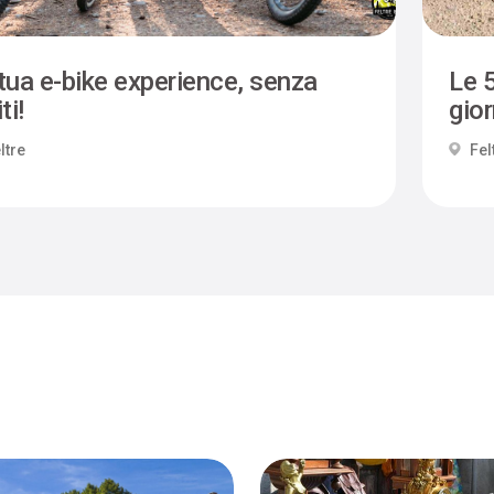
tua e-bike experience, senza
Le 5
ti!
gio
ltre
Fel