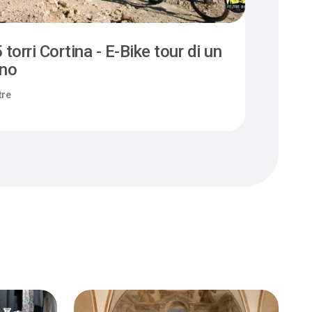
 torri Cortina - E-Bike tour di un
Camm
rno
Felt
tre