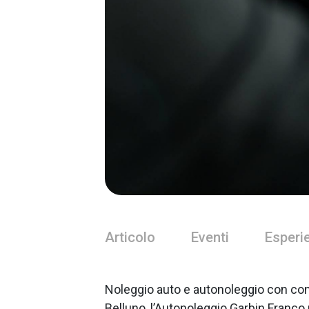
Articolo
Eventi
Esperi
Noleggio auto e autonoleggio con cond
Belluno, l’Autonoleggio Garbin Franco 