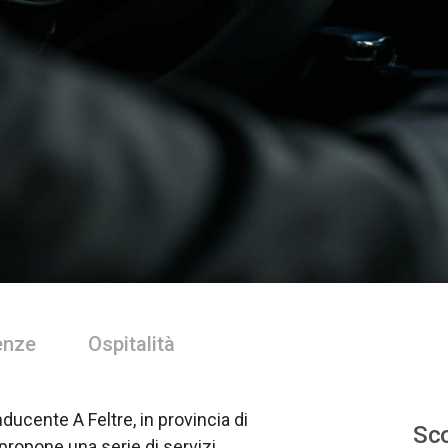
enze
Ospitalità
ucente A Feltre, in provincia di
Sco
propone una serie di servizi