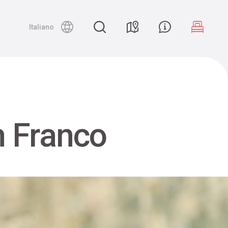
Night canyoning
Italiano
n Franco