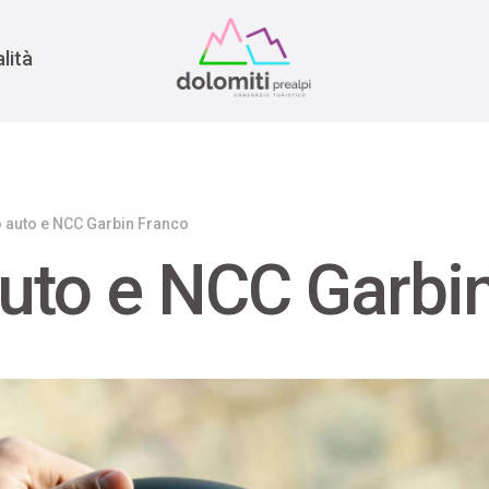
nomia
rra
lità
 auto e NCC Garbin Franco
uto e NCC Garbi