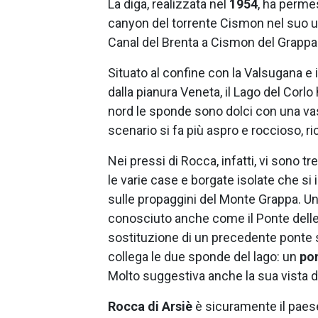
La diga, realizzata nel
1954
, ha perme
canyon del torrente Cismon nel suo ul
Canal del Brenta a Cismon del Grappa
Situato al confine con la Valsugana e 
dalla pianura Veneta, il Lago del Corlo
nord le sponde sono dolci con una vas
scenario si fa più aspro e roccioso, ric
Nei pressi di Rocca, infatti, vi sono t
le varie case e borgate isolate che si
sulle propaggini del Monte Grappa. Uno
conosciuto anche come il Ponte delle 
sostituzione di un precedente ponte si
collega le due sponde del lago: un
po
Molto suggestiva anche la sua vista 
Rocca di Arsiè
è sicuramente il paese