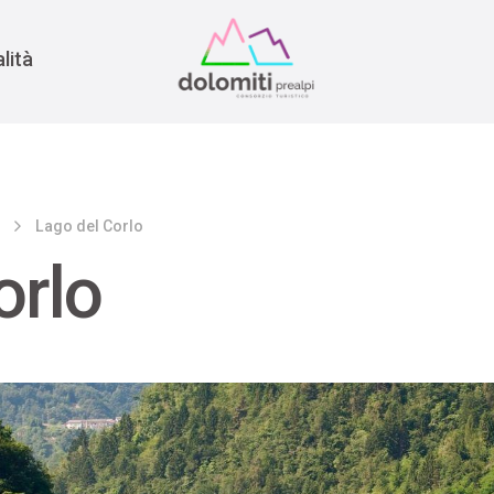
nomia
rra
lità
o
Lago del Corlo
orlo