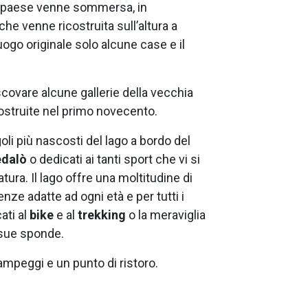
el paese venne sommersa, in
he venne ricostruita sull’altura a
uogo originale solo alcune case e il
 scovare alcune gallerie della vecchia
 costruite nel primo novecento.
goli più nascosti del lago a bordo del
edalò
o dedicati ai tanti sport che vi si
ura. Il lago offre una moltitudine di
nze adatte ad ogni età e per tutti i
ati al
bike
e al
trekking
o la meraviglia
 sue sponde.
campeggi e un punto di ristoro.