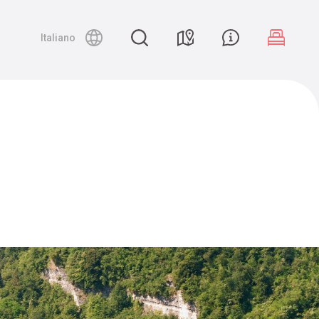
Night canyoning
Italiano