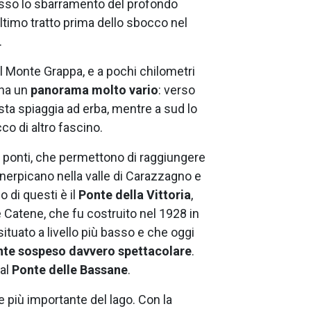
sso lo sbarramento del profondo
timo tratto prima dello sbocco nel
.
il Monte Grappa, e a pochi chilometri
 ha un
panorama molto vario
: verso
ta spiaggia ad erba, mentre a sud lo
co di altro fascino.
re ponti, che permettono di raggiungere
 inerpicano nella valle di Carazzagno e
 di questi è il
Ponte della Vittoria
,
Catene, che fu costruito nel 1928 in
tuato a livello più basso e che oggi
nte sospeso davvero spettacolare
.
dal
Ponte delle Bassane
.
 più importante del lago. Con la