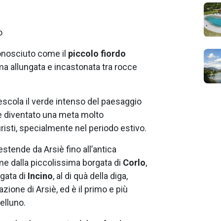
o
conosciuto come il
piccolo fiordo
ma allungata e incastonata tra rocce
cola il verde intenso del paesaggio
are diventato una meta molto
uristi, specialmente nel periodo estivo.
 estende da Arsiè fino all’antica
ome dalla piccolissima borgata di
Corlo
,
rgata di
Incino
, al di quà della diga,
zione di Arsiè, ed è il primo e più
elluno.