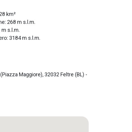
628 km²
ne: 268 m s.l.m.
 m s.l.m.
ro: 3184 m s.l.m.
 (Piazza Maggiore), 32032 Feltre (BL) -