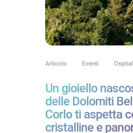
Articolo
Eventi
Ospital
Un gioiello nasco
delle Dolomiti Bel
Corlo ti aspetta 
cristalline e pan