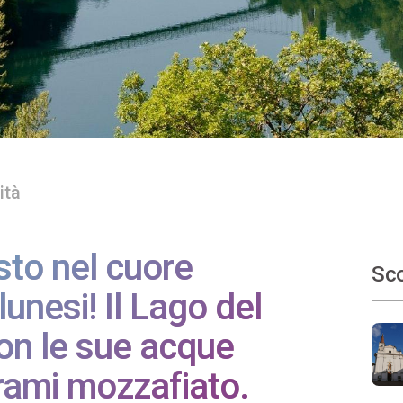
ità
sto nel cuore
Sco
lunesi! Il Lago del
con le sue acque
orami mozzafiato.