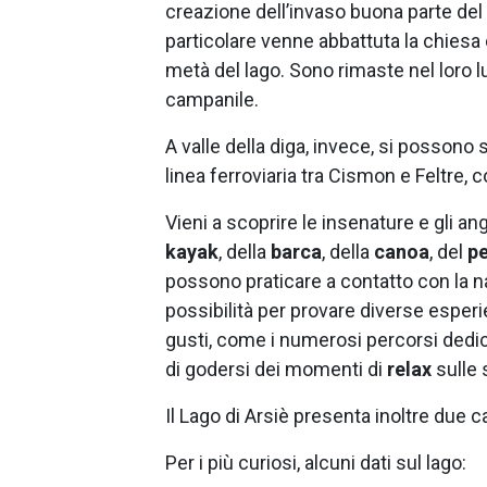
creazione dell’invaso buona parte d
particolare venne abbattuta la chiesa c
metà del lago. Sono rimaste nel loro l
campanile.
A valle della diga, invece, si possono
linea ferroviaria tra Cismon e Feltre,
Vieni a scoprire le insenature e gli an
kayak
, della
barca
, della
canoa
, del
p
possono praticare a contatto con la nat
possibilità per provare diverse esperie
gusti, come i numerosi percorsi dedic
di godersi dei momenti di
relax
sulle
Il Lago di Arsiè presenta inoltre due 
Per i più curiosi, alcuni dati sul lago: