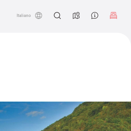
Night canyoning
Italiano