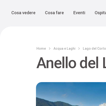
Enogastro
Grande Gue
scoprire la Valbelluna da una
prospettiva lenta
Vedi tutti
Vedi tutti
Main Navigation
Cosa vedere
Cosa fare
Eventi
Ospita
Home
Acqua e Laghi
Lago del Corl
Anello del 