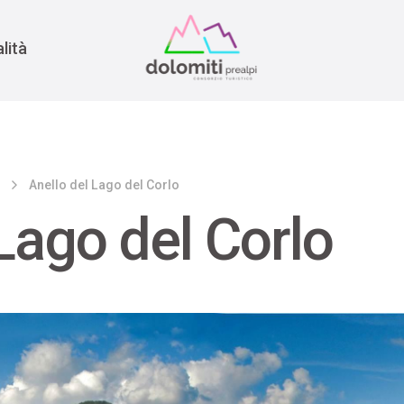
nomia
rra
lità
o
Anello del Lago del Corlo
Lago del Corlo