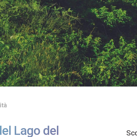
ità
del Lago del
Sco