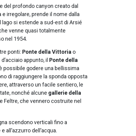
le del profondo canyon creato dal
 e irregolare, prende il nome dalla
l lago si estende a sud-est di Arsié
o che venne quasi totalmente
o nel 1954.
tre ponti:
Ponte della Vittoria
o
d’acciaio appunto, il
Ponte della
 è possibile godere una bellissima
ono di raggiungere la sponda opposta
re, attraverso un facile sentiero, le
itate, nonché alcune
gallerie della
e Feltre, che vennero costruite nel
agna scendono verticali fino a
e all’azzurro dell’acqua.