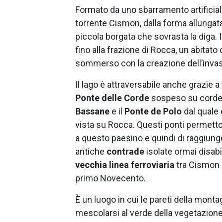
Formato da uno sbarramento artificia
torrente Cismon, dalla forma allungata
piccola borgata che sovrasta la diga. I
fino alla frazione di Rocca, un abitat
sommerso con la creazione dell’invas
Il lago è attraversabile anche grazie a 
Ponte delle Corde
sospeso su corde 
Bassane
e il
Ponte de Polo
dal quale
vista su Rocca. Questi ponti permett
a questo paesino e quindi di raggiunge
antiche
contrade
isolate ormai disab
vecchia linea ferroviaria
tra Cismon 
primo Novecento.
È un luogo in cui le pareti della mont
mescolarsi al verde della vegetazione 