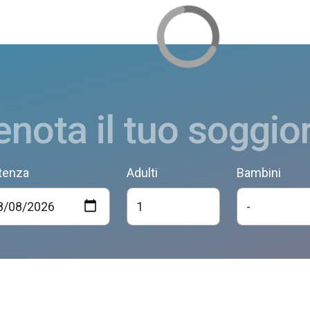
enota il tuo soggio
tenza
Adulti
Bambini