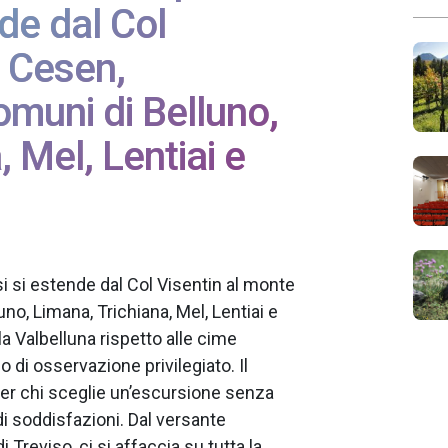
nde dal Col
e Cesen,
omuni di Belluno,
 Mel, Lentiai e
si si estende dal Col Visentin al monte
no, Limana, Trichiana, Mel, Lentiai e
a Valbelluna rispetto alle cime
 di osservazione privilegiato. Il
per chi sceglie un’escursione senza
di soddisfazioni. Dal versante
 Treviso, ci si affaccia su tutta la