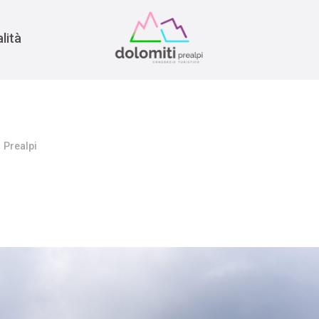
nomia
rra
lità
Prealpi