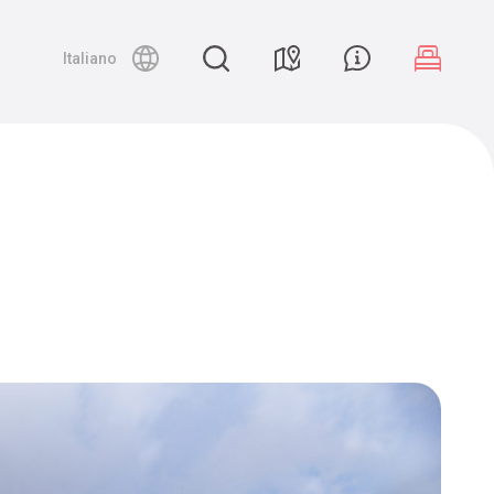
Night canyoning
Italiano