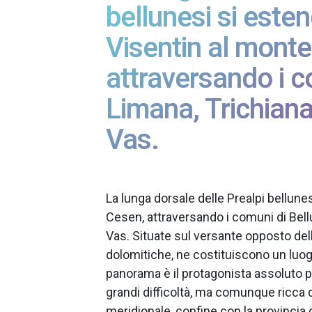
bellunesi si este
Visentin al mont
attraversando i c
Limana, Trichiana,
Vas.
La lunga dorsale delle Prealpi bellune
Cesen, attraversando i comuni di Bellu
Vas. Situate sul versante opposto dell
dolomitiche, ne costituiscono un luogo
panorama è il protagonista assoluto 
grandi difficoltà, ma comunque ricca 
meridionale, confine con la provincia di