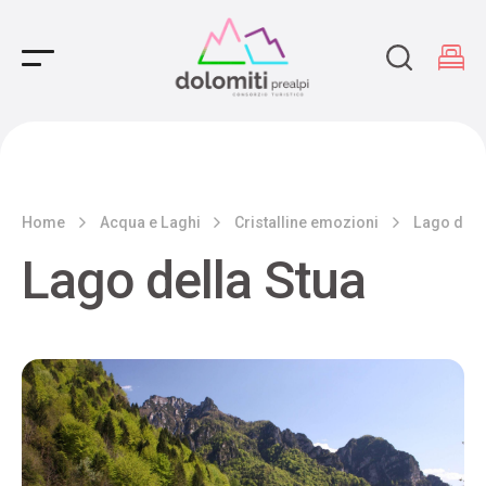
Main Navigation
Home
Acqua e Laghi
Cristalline emozioni
Lago dell
Lago della Stua