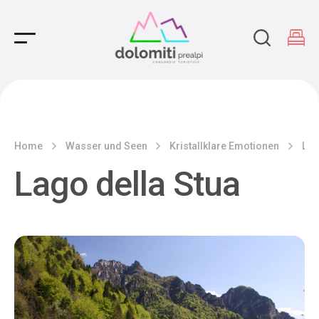
Main Navigation
Home
Wasser und Seen
Kristallklare Emotionen
Lag
Lago della Stua