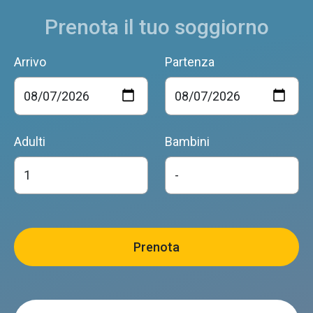
Prenota il tuo soggiorno
Arrivo
Partenza
Adulti
Bambini