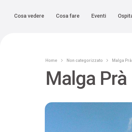
Enogastro
Grande Gue
scoprire la Valbelluna da una
prospettiva lenta
Vedi tutti
Vedi tutti
Main Navigation
Cosa vedere
Cosa fare
Eventi
Ospita
Home
Non categorizzato
Malga Prà
Malga Prà