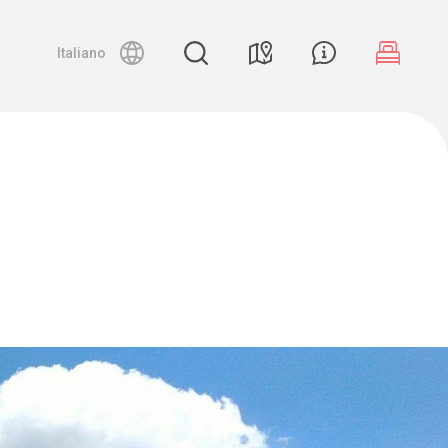
Night canyoning
Italiano