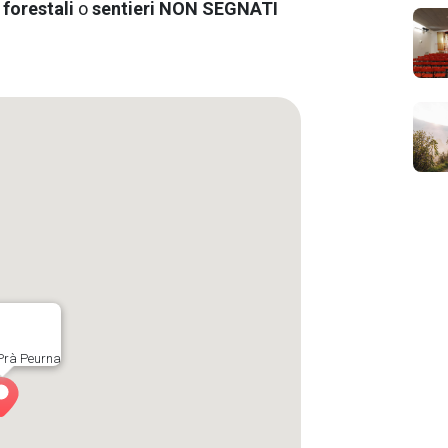
 forestali
o
sentieri NON SEGNATI
Prà Peurna