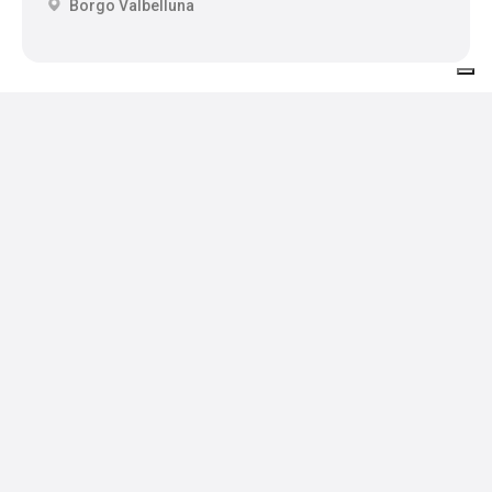
Borgo Valbelluna
Ospitalità
Dove dormire
Dove mangiare
Servizi