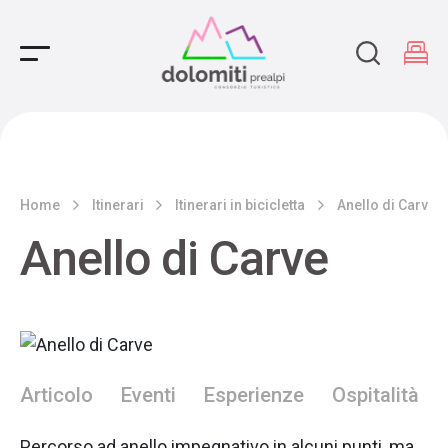
Main Navigation
Home
Itinerari
Itinerari in bicicletta
Anello di Carve
Anello di Carve
Articolo
Eventi
Esperienze
Ospitalità
Percorso ad anello impegnativo in alcuni punti, ma