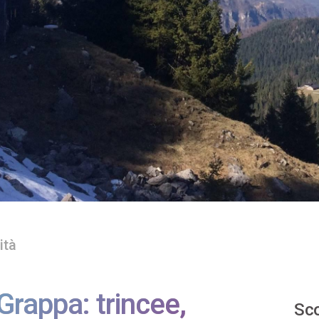
ità
Grappa: trincee,
Sco