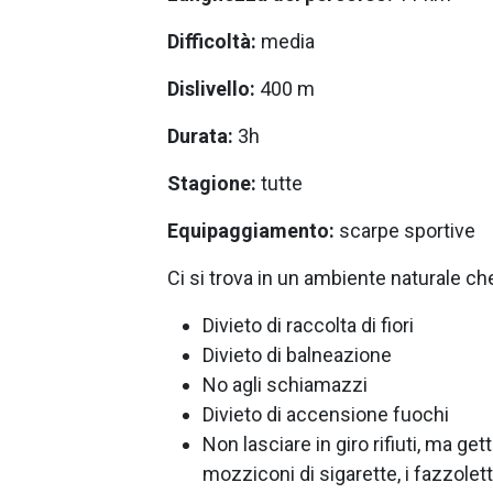
Difficoltà:
media
Dislivello:
400 m
Durata:
3h
Stagione:
tutte
Equipaggiamento:
scarpe sportive
Ci si trova in un ambiente naturale ch
Divieto di raccolta di fiori
Divieto di balneazione
No agli schiamazzi
Divieto di accensione fuochi
Non lasciare in giro rifiuti, ma get
mozziconi di sigarette, i fazzolett