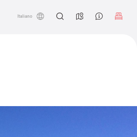
Night canyoning
Italiano