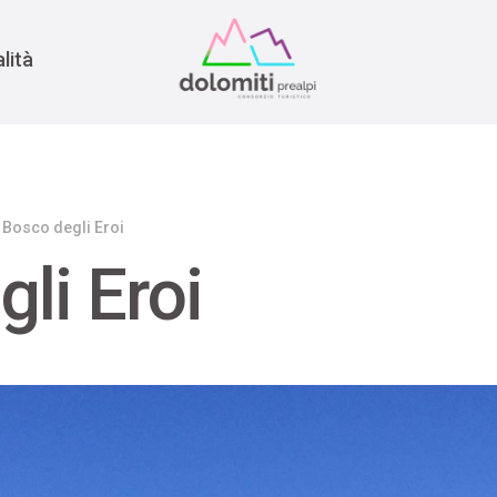
nomia
rra
lità
l Bosco degli Eroi
gli Eroi