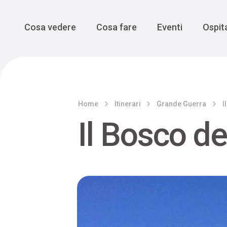
Enogastro
Grande Gue
scoprire la Valbelluna da una
prospettiva lenta
Vedi tutti
Vedi tutti
Main Navigation
Cosa vedere
Cosa fare
Eventi
Ospita
Home
Itinerari
Grande Guerra
I
Il Bosco de