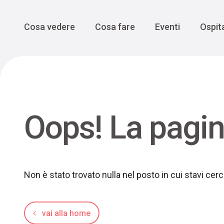
Enogastro
Grande Gue
scoprire la Valbelluna da una
prospettiva lenta
Vedi tutti
Vedi tutti
Main Navigation
Cosa vedere
Cosa fare
Eventi
Ospita
Oops! La pagin
Non è stato trovato nulla nel posto in cui stavi ce
vai alla home