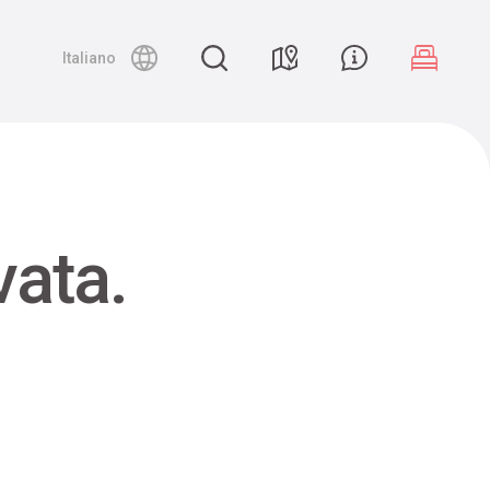
Night canyoning
Italiano
vata.