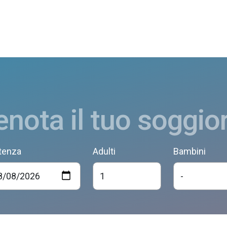
enota il tuo soggio
tenza
Adulti
Bambini