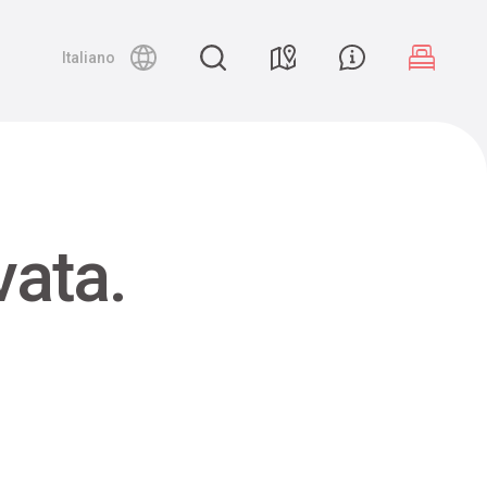
Night canyoning
Italiano
vata.