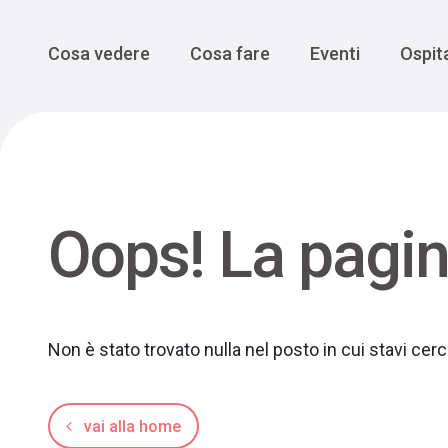
Enogastro
Grande Gue
scoprire la Valbelluna da una
prospettiva lenta
Vedi tutti
Vedi tutti
Main Navigation
Cosa vedere
Cosa fare
Eventi
Ospita
Oops! La pagin
Non è stato trovato nulla nel posto in cui stavi ce
vai alla home