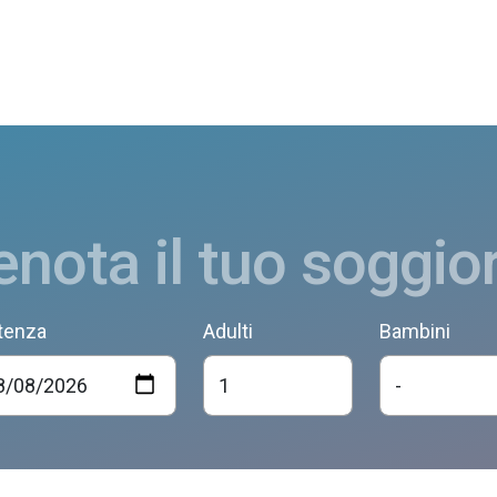
enota il tuo soggio
tenza
Adulti
Bambini