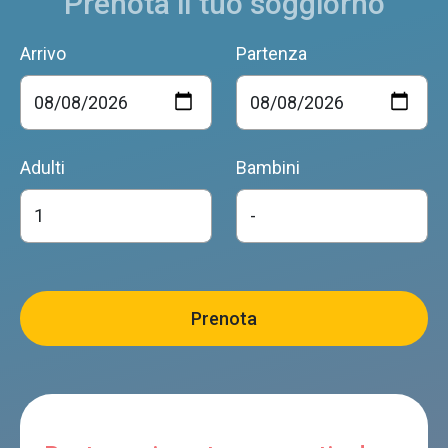
Prenota il tuo soggiorno
Arrivo
Partenza
Adulti
Bambini