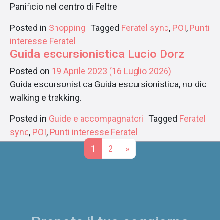
Panificio nel centro di Feltre
Posted in
Shopping
Tagged
Feratel sync
,
POI
,
Punti
interesse Feratel
Guida escursionistica Lucio Dorz
Posted on
19 Aprile 2023
(16 Luglio 2026)
Guida escursonistica Guida escursionistica, nordic
walking e trekking.
Posted in
Guide e accompagnatori
Tagged
Feratel
sync
,
POI
,
Punti interesse Feratel
Posts navigation
1
2
»