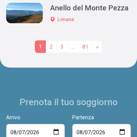
Anello del Monte Pezza
Limana
Posts navigation
1
2
3
…
81
»
Prenota il tuo soggiorno
Arrivo
Partenza