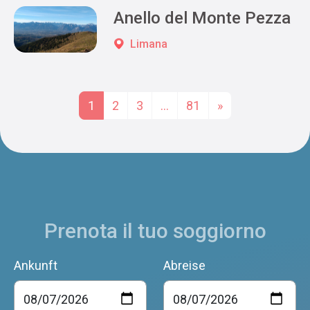
Anello del Monte Pezza
Limana
Posts navigation
1
2
3
…
81
»
Prenota il tuo soggiorno
Ankunft
Abreise