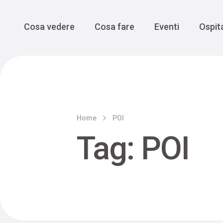
Enogastro
Grande Gue
scoprire la Valbelluna da una
prospettiva lenta
Vedi tutti
Vedi tutti
Main Navigation
Cosa vedere
Cosa fare
Eventi
Ospita
Home
POI
Tag:
POI