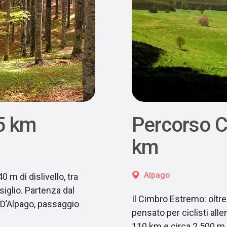
5 km
Percorso 
km
Alpago
0 m di dislivello, tra
iglio. Partenza dal
Il Cimbro Estremo: oltre
 D’Alpago, passaggio
pensato per ciclisti alle
110 km e circa 2.500 m 