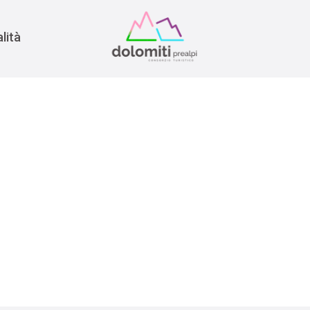
nomia
rra
lità