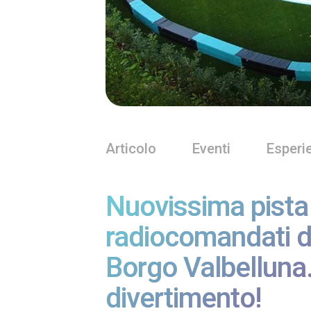
Articolo
Eventi
Esperi
Nuovissima pista
radiocomandati d
Borgo Valbelluna.
divertimento!