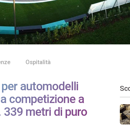
enze
Ospitalità
 per automodelli
Sco
a competizione a
 339 metri di puro