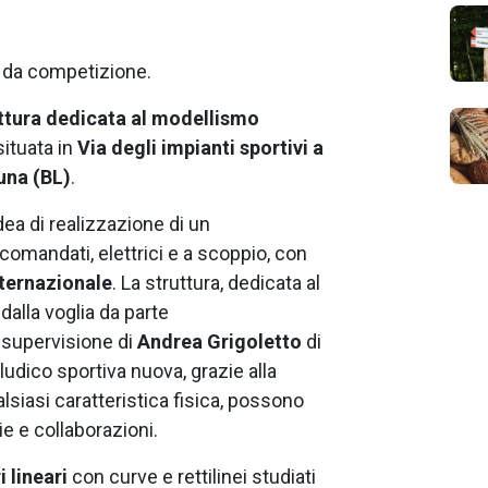
 da competizione.
uttura dedicata al modellismo
 situata in
Via degli impianti sportivi a
una (BL)
.
dea di realizzazione di un
omandati, elettrici e a scoppio, con
nternazionale
. La struttura, dedicata al
lla voglia da parte
 supervisione di
Andrea Grigoletto
di
à ludico sportiva nuova, grazie alla
lsiasi caratteristica fisica, possono
e e collaborazioni.
 lineari
con curve e rettilinei studiati