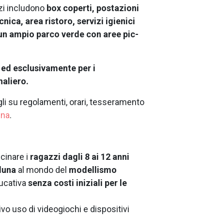
zi includono
box coperti, postazioni
ica, area ristoro, servizi igienici
 un ampio parco verde con aree pic-
o ed esclusivamente per i
rnaliero.
agli su regolamenti, orari, tesseramento
ena
.
cinare i
ragazzi dagli 8 ai 12 anni
luna
al mondo del
modellismo
ducativa
senza costi iniziali per le
ivo uso di videogiochi e dispositivi