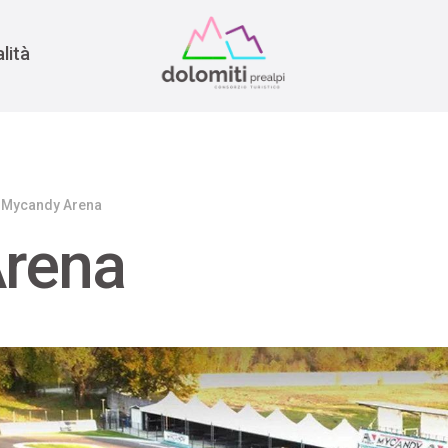
nomia
rra
lità
Mycandy Arena
rena