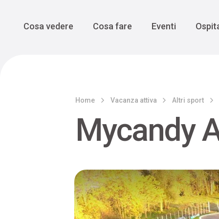
Enogastro
Grande Gue
scoprire la Valbelluna da una
prospettiva lenta
Vedi tutti
Vedi tutti
Main Navigation
Cosa vedere
Cosa fare
Eventi
Ospita
Home
Vacanza attiva
Altri sport
Mycandy A