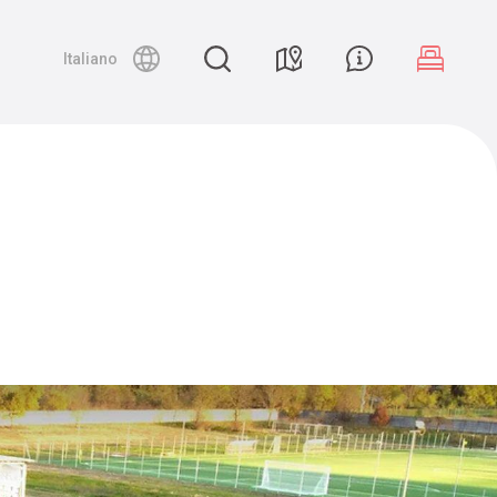
Night canyoning
Italiano