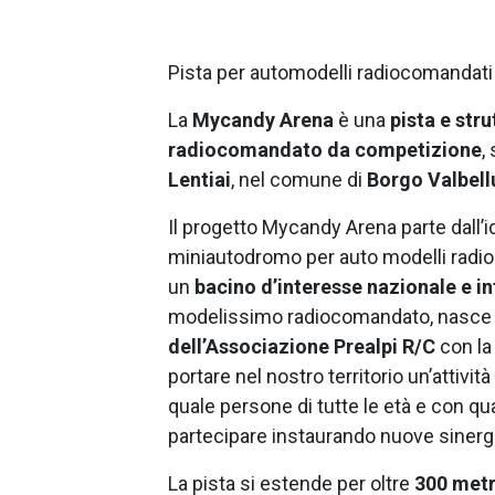
Pista per automodelli radiocomandati
La
Mycandy Arena
è una
pista e str
radiocomandato da competizione
,
Lentiai
, nel comune di
Borgo Valbell
Il progetto Mycandy Arena parte dall’i
miniautodromo per auto modelli radioc
un
bacino d’interesse nazionale e i
modelissimo radiocomandato, nasce da
dell’Associazione Prealpi R/C
con la
portare nel nostro territorio un’attivit
quale persone di tutte le età e con qua
partecipare instaurando nuove sinergi
La pista si estende per oltre
300 metri