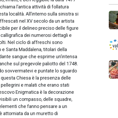
ichiama l’antica attività di follatura
sta località. All’interno sulla sinistra si
affrescati nel XV secolo da un artista
ibile per il delineo preciso delle figure
 calligrafica dei numerosi dettagli e
olti. Nel ciclo di affreschi sono
e Santa Maddalena, titolari della
ondante sangue che esprime un’intensa
anche sul pregevole paliotto del 1748.
do sovvermatevi e puntate lo sguardo
 di questa Chiesa è la presenza delle
ellegrini e malati che erano stati
 vescovo Enigmatica è la decorazione
 visibili un compasso, delle squadre,
, elementi che fanno pensare a un
è attorniata da un muretto di