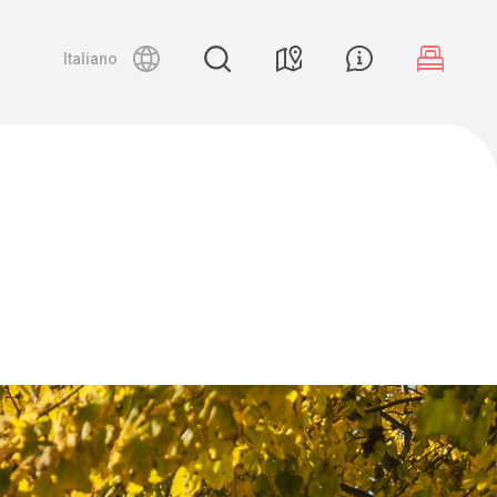
Night canyoning
Italiano