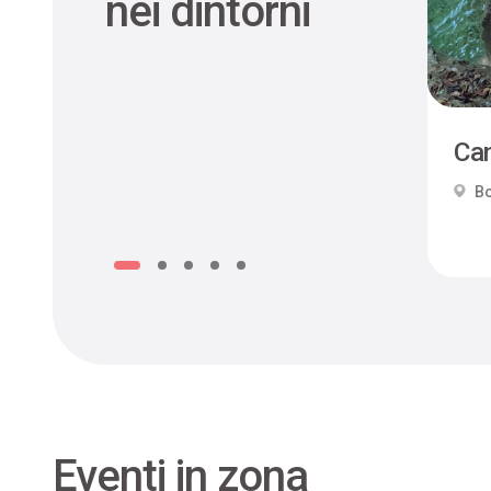
nei dintorni
Can
Bo
Eventi in zona