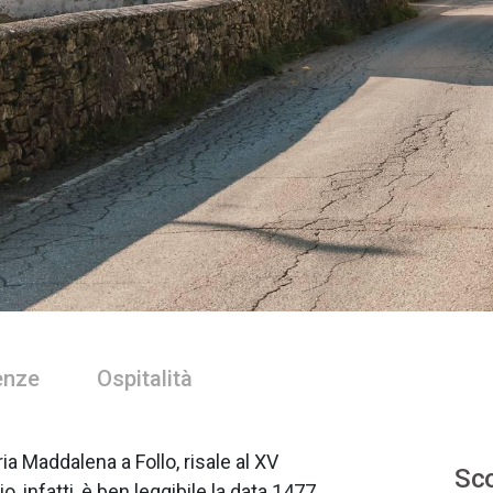
enze
Ospitalità
a Maddalena a Follo, risale al XV
Sco
o, infatti, è ben leggibile la data 1477