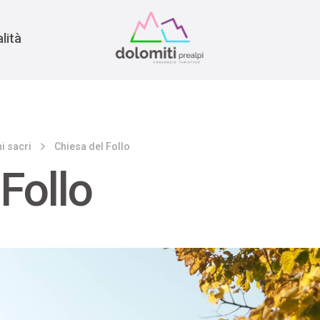
nomia
rra
lità
i sacri
Chiesa del Follo
Follo