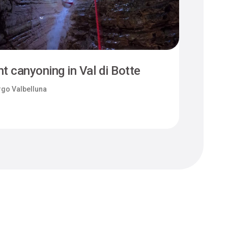
t canyoning in Val di Botte
I se
di S
go Valbelluna
Borg