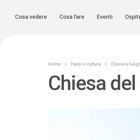
Enogastro
Grande Gue
scoprire la Valbelluna da una
prospettiva lenta
Vedi tutti
Vedi tutti
Main Navigation
Cosa vedere
Cosa fare
Eventi
Ospita
Home
Paesi e cultura
Chiese e luogh
Chiesa del 