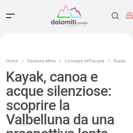
Main Navigation
Home
Vacanza attiva
La magia dell'acqua
Kayak, ca
Kayak, canoa e
acque silenziose:
scoprire la
Valbelluna da una