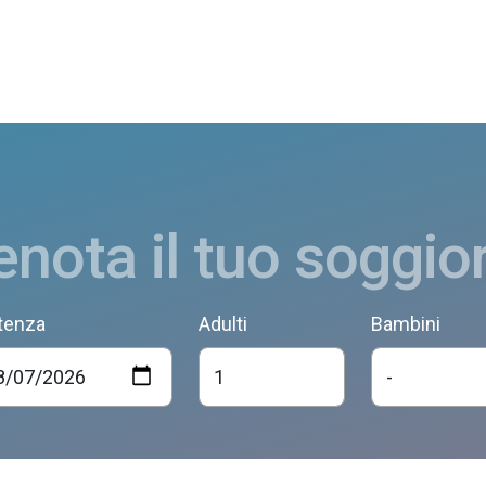
enota il tuo soggio
tenza
Adulti
Bambini