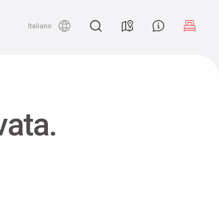
Night canyoning
Italiano
vata.