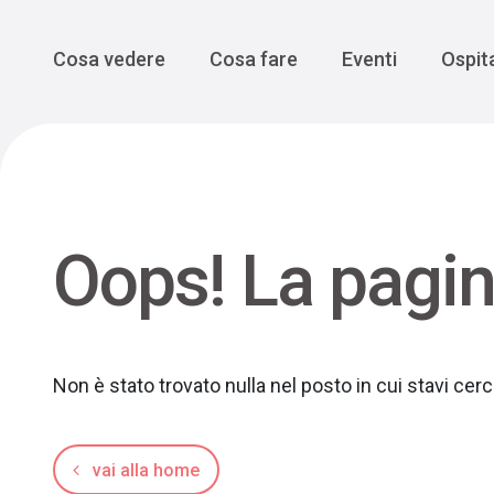
Enogastro
Grande Gue
scoprire la Valbelluna da una
prospettiva lenta
Vedi tutti
Vedi tutti
Main Navigation
Cosa vedere
Cosa fare
Eventi
Ospita
Oops! La pagin
Non è stato trovato nulla nel posto in cui stavi ce
vai alla home