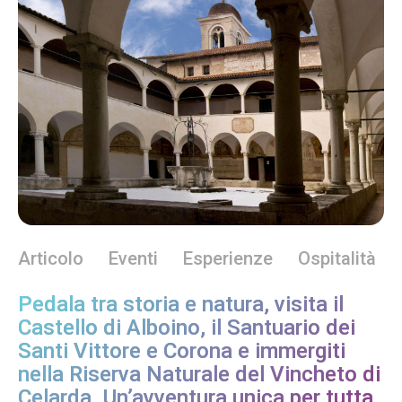
Articolo
Eventi
Esperienze
Ospitalità
Pedala tra storia e natura, visita il
Castello di Alboino, il Santuario dei
Santi Vittore e Corona e immergiti
nella Riserva Naturale del Vincheto di
Celarda. Un’avventura unica per tutta