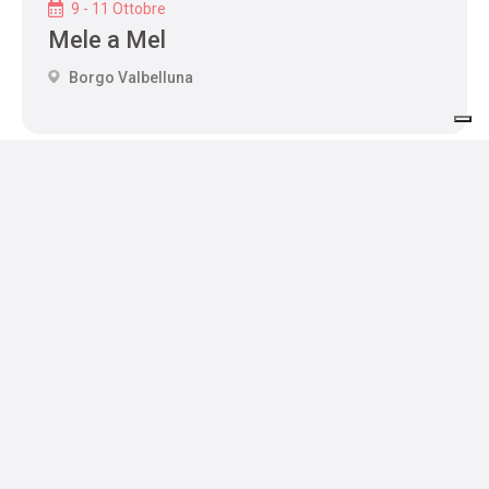
9 - 11 Ottobre
Mele a Mel
Borgo Valbelluna
Ospitalità
Dove dormire
Dove mangiare
Servizi