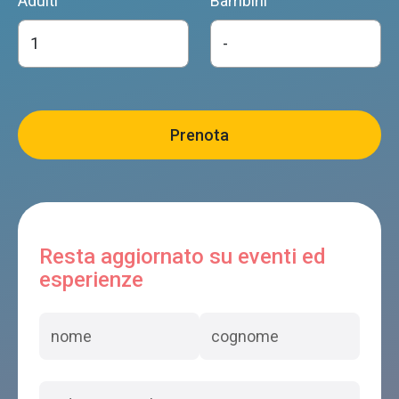
Adulti
Bambini
Resta aggiornato su eventi ed
esperienze