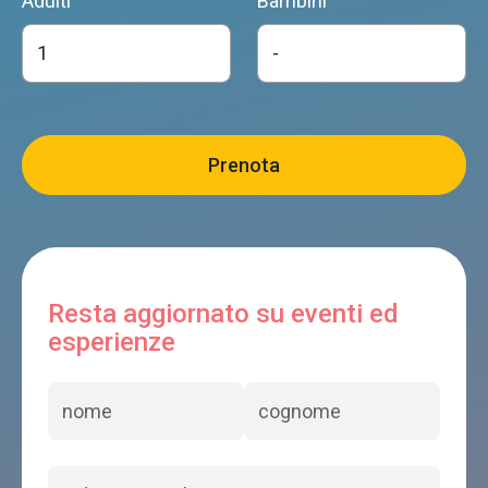
Adulti
Bambini
Resta aggiornato su eventi ed
esperienze