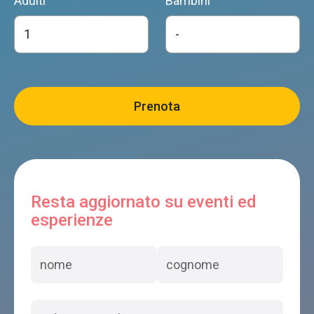
Adulti
Bambini
Resta aggiornato su eventi ed
esperienze