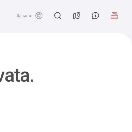
Night canyoning
Italiano
vata.