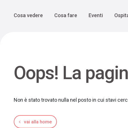
Enogastro
Grande Gue
scoprire la Valbelluna da una
prospettiva lenta
Vedi tutti
Vedi tutti
Main Navigation
Cosa vedere
Cosa fare
Eventi
Ospita
Oops! La pagin
Non è stato trovato nulla nel posto in cui stavi ce
vai alla home