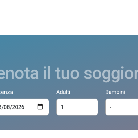
enota il tuo soggio
tenza
Adulti
Bambini